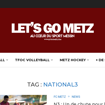
ALL
TFOC VOLLEYBALL
METZ HOCKEY
+ DE
TAG :
NATIONAL3
FC METZ
NEWS
N3 : Un de chute pour 