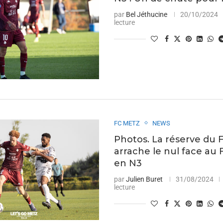
par
Bel Jéthucine
20/10/2024
lecture
FC METZ
NEWS
Photos. La réserve du 
arrache le nul face au
en N3
par
Julien Buret
31/08/2024
lecture