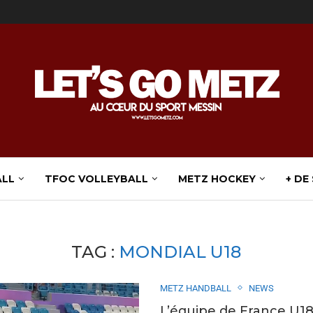
ALL
TFOC VOLLEYBALL
METZ HOCKEY
+ DE
TAG :
MONDIAL U18
METZ HANDBALL
NEWS
L’équipe de France U18