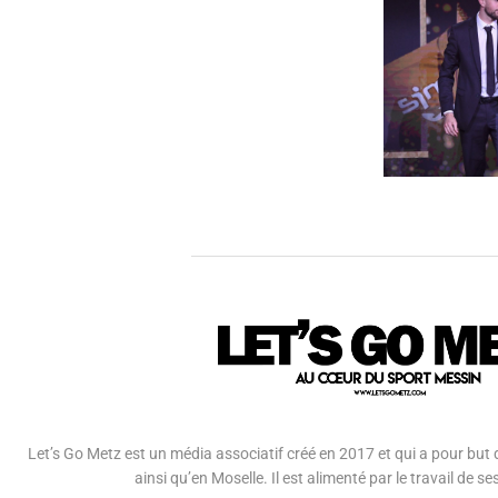
Let’s Go Metz est un média associatif créé en 2017 et qui a pour but d
ainsi qu’en Moselle. Il est alimenté par le travail de