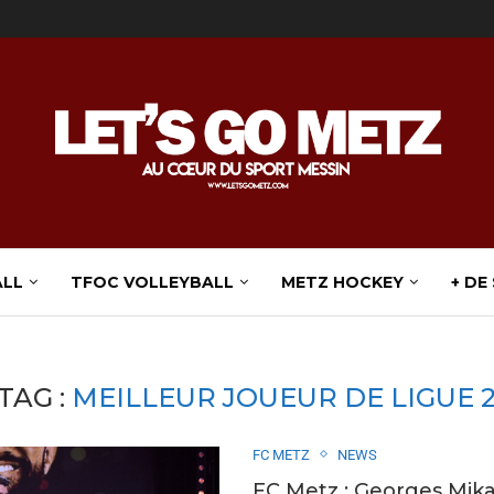
ALL
TFOC VOLLEYBALL
METZ HOCKEY
+ DE
TAG :
MEILLEUR JOUEUR DE LIGUE 
FC METZ
NEWS
FC Metz : Georges Mik