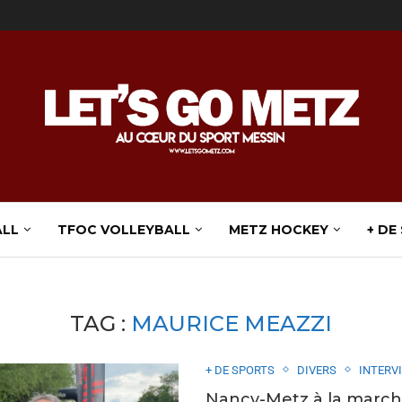
ALL
TFOC VOLLEYBALL
METZ HOCKEY
+ DE
TAG :
MAURICE MEAZZI
+ DE SPORTS
DIVERS
INTERV
Nancy-Metz à la march