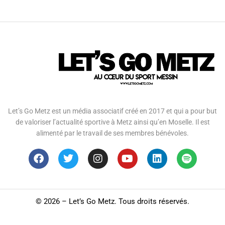
Let’s Go Metz est un média associatif créé en 2017 et qui a pour but
de valoriser l’actualité sportive à Metz ainsi qu’en Moselle. Il est
alimenté par le travail de ses membres bénévoles.
©
2026 – Let’s Go Metz. Tous droits réservés.