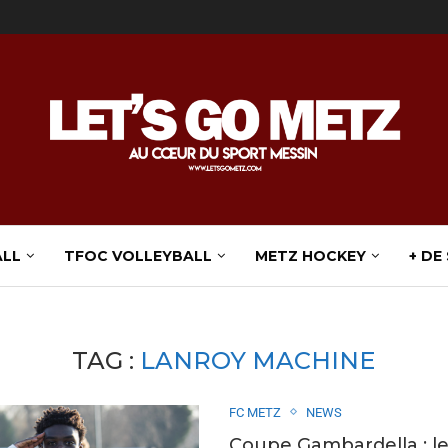
ALL
TFOC VOLLEYBALL
METZ HOCKEY
+ DE
TAG :
LANROY MACHINE
FC METZ
NEWS
Coupe Gambardella : l