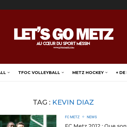
ALL
TFOC VOLLEYBALL
METZ HOCKEY
+ DE
TAG :
KEVIN DIAZ
FC METZ
NEWS
FC Metz 2012 : Que sont