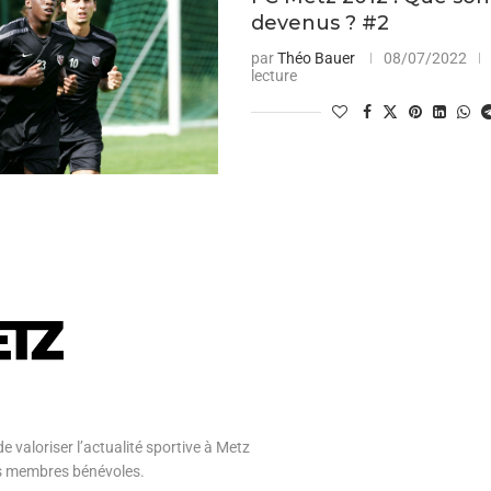
devenus ? #2
par
Théo Bauer
08/07/2022
lecture
e valoriser l’actualité sportive à Metz
 ses membres bénévoles.