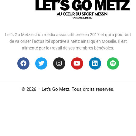
Let’s Go Metz est un média associatif créé en 2017 et qui a pour but
de valoriser l’actualité sportive à Metz ainsi qu’en Moselle. Il est
alimenté par le travail de ses membres bénévoles.
©
2026 – Let’s Go Metz. Tous droits réservés.