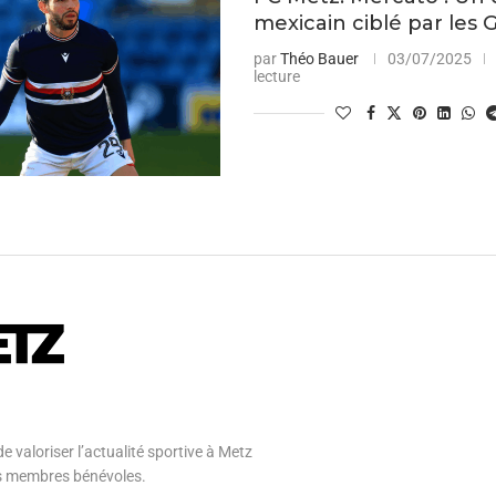
mexicain ciblé par les 
par
Théo Bauer
03/07/2025
lecture
e valoriser l’actualité sportive à Metz
 ses membres bénévoles.