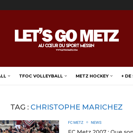
ALL
TFOC VOLLEYBALL
METZ HOCKEY
+ DE
TAG :
CHRISTOPHE MARICHEZ
FC METZ
NEWS
FC Metz 2007 : Que sont