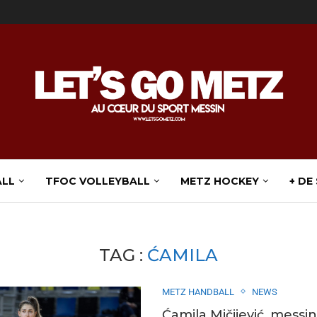
ALL
TFOC VOLLEYBALL
METZ HOCKEY
+ DE
TAG :
ĆAMILA
METZ HANDBALL
NEWS
Ćamila Mičijević, messi