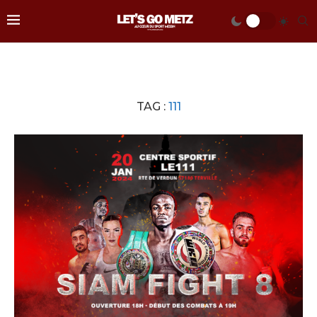
TAG :
111