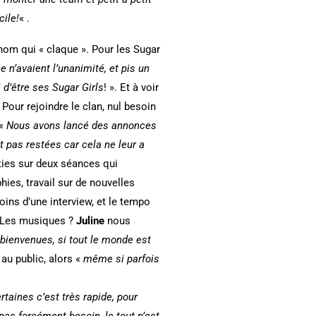
ile!
« .
 nom qui « claque ». Pour les Sugar
 n’avaient l’unanimité, et pis un
 d’être ses Sugar Girls
! ». Et à voir
Pour rejoindre le clan, nul besoin
 «
Nous avons lancé des annonces
t pas restées car cela ne leur a
rties sur deux séances qui
hies, travail sur de nouvelles
ins d’une interview, et le tempo
. Les musiques ?
Juline
nous
s bienvenues, si tout le monde est
au public, alors «
même si parfois
rtaines c’est très rapide, pour
t pas forcément besoin, le tout n’est