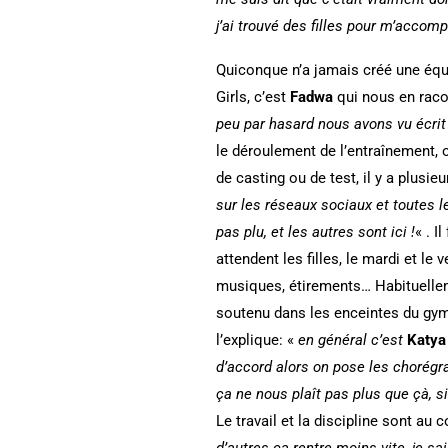
j’ai trouvé des filles pour m’acco
Quiconque n’a jamais créé une équi
Girls, c’est
Fadwa
qui nous en raco
peu par hasard nous avons vu écri
le déroulement de l’entraînement,
de casting ou de test, il y a plusi
sur les réseaux sociaux et toutes l
pas plu, et les autres sont ici !
« . I
attendent les filles, le mardi et l
musiques, étirements… Habituellem
soutenu dans les enceintes du gy
l’explique: «
en général c’est
K
aty
d’accord alors on pose les chorégr
ça ne nous plaît pas plus que çà, si
Le travail et la discipline sont au
d’autres ça rentre moins vite, je sai