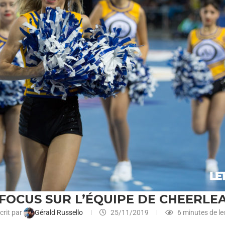
 FOCUS SUR L’ÉQUIPE DE CHEERL
crit par
Gérald Russello
25/11/2019
6 minutes de le