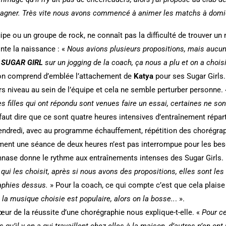
mpagner. Très vite nous avons commencé à animer les matchs à domic
pe ou un groupe de rock, ne connaît pas la difficulté de trouver un
nte la naissance : «
Nous avions plusieurs propositions, mais aucune
t
SUGAR GIRL
sur un jogging de la coach, ça nous a plu et on a choisi
 on comprend d’emblée l’attachement de
Katya
pour ses Sugar Girls. 
eurs niveau au sein de l’équipe et cela ne semble perturber personne.
es filles qui ont répondu sont venues faire un essai, certaines ne son
l faut dire que ce sont quatre heures intensives d’entraînement répa
e vendredi, avec au programme échauffement, répétition des chorégrap
ent une séance de deux heures n’est pas interrompue pour les beso
mnase donne le rythme aux entraînements intenses des Sugar Girls
a
qui les choisit, après si nous avons des propositions, elles sont le
aphies dessus.
» Pour la coach, ce qui compte c’est que cela plaise 
 la musique choisie est populaire, alors on la bosse..
. ».
 cœur de la réussite d’une chorégraphie nous explique-t-elle. «
Pour ce
s qu’il y en a qui travaillent chez elles à la maison, d’autres n’en on