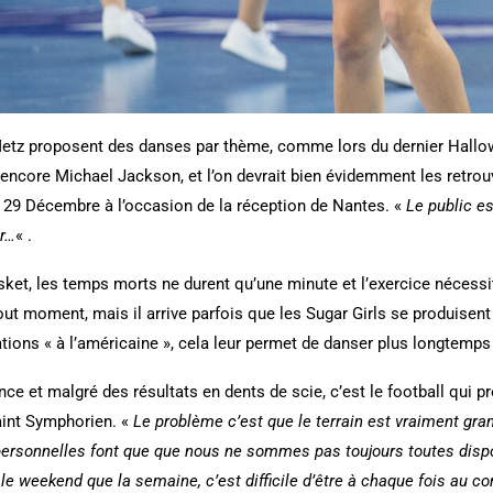
Metz proposent des danses par thème, comme lors du dernier Hall
encore Michael Jackson, et l’on devrait bien évidemment les retrou
 29 Décembre à l’occasion de la réception de Nantes. «
Le public e
er…
« .
asket, les temps morts ne durent qu’une minute et l’exercice nécessi
tout moment, mais il arrive parfois que les Sugar Girls se produise
ions « à l’américaine », cela leur permet de danser plus longtemps
rance et malgré des résultats en dents de scie, c’est le football qui 
aint Symphorien. «
Le problème c’est que le terrain est vraiment gran
ersonnelles font que que nous ne sommes pas toujours toutes dispo
 weekend que la semaine, c’est difficile d’être à chaque fois au comp