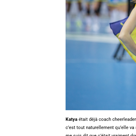
Katya
était déjà coach cheerleader e
c’est tout naturellement qu’elle va
me suis dit que c’était vraiment do