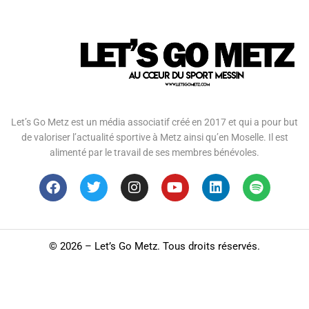
Let’s Go Metz est un média associatif créé en 2017 et qui a pour but
de valoriser l’actualité sportive à Metz ainsi qu’en Moselle. Il est
alimenté par le travail de ses membres bénévoles.
©
2026 – Let’s Go Metz. Tous droits réservés.