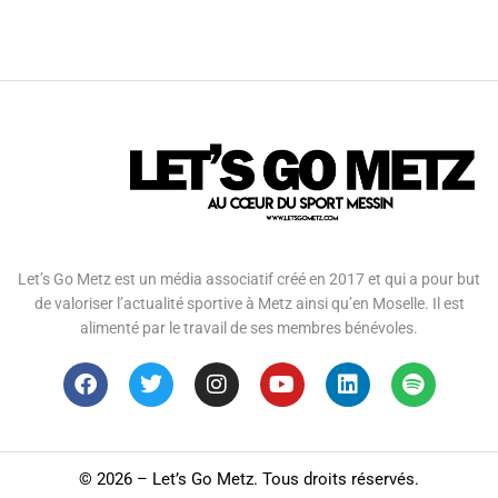
Let’s Go Metz est un média associatif créé en 2017 et qui a pour but
de valoriser l’actualité sportive à Metz ainsi qu’en Moselle. Il est
alimenté par le travail de ses membres bénévoles.
©
2026 – Let’s Go Metz. Tous droits réservés.