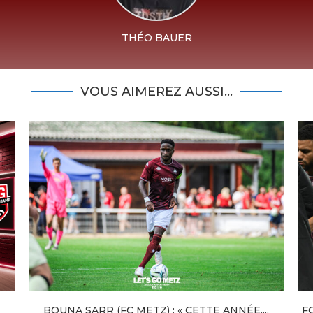
THÉO BAUER
VOUS AIMEREZ AUSSI...
BOUNA SARR (FC METZ) : « CETTE ANNÉE,...
F