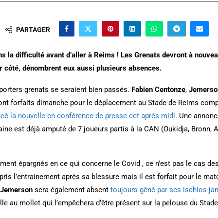
PARTAGER
s la difficulté avant d’aller à Reims ! Les Grenats devront à nouv
ur côté, dénombrent eux aussi plusieurs absences.
porters grenats se seraient bien passés.
Fabien Centonze
,
Jemerso
nt forfaits dimanche pour le déplacement au Stade de Reims comp
cé la nouvelle en conférence de presse cet après midi.
Une annonce
raine est déjà amputé de 7 joueurs partis à la CAN (Oukidja, Bronn, 
ement épargnés en ce qui concerne le Covid , ce n’est pas le cas d
pris l’entrainement après sa blessure mais il est forfait pour le ma
Jemerson
sera également absent
toujours gêné par ses ischios-ja
lle au mollet qui l’empêchera d’être présent sur la pelouse du Stad