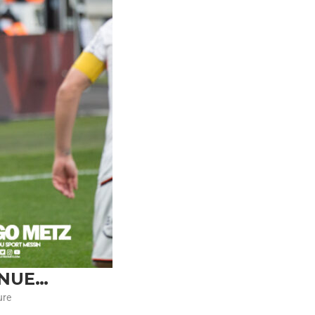
INUE…
ure