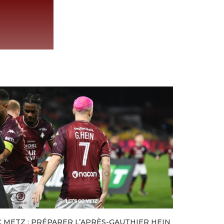
C METZ : PRÉPARER L’APRÈS-GAUTHIER HEIN
NAMPA