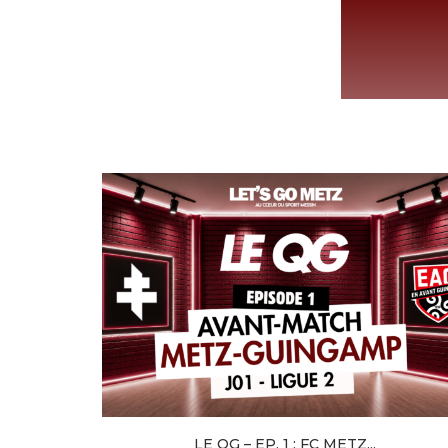
LE QG – EP. 1 : FC METZ...