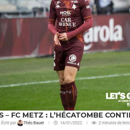
S – FC METZ : L’HÉCATOMBE CONT
Écrit par
Théo Bauer
14/01/2022
2 minutes de lect