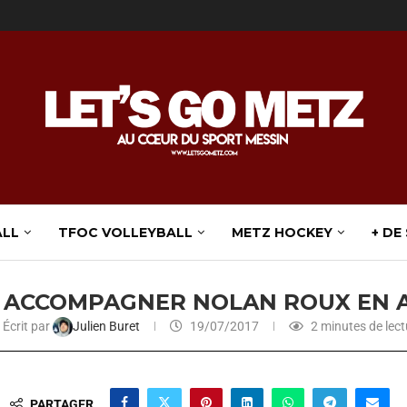
ALL
TFOC VOLLEYBALL
METZ HOCKEY
+ DE
 ACCOMPAGNER NOLAN ROUX EN 
Écrit par
Julien Buret
19/07/2017
2 minutes de lect
PARTAGER