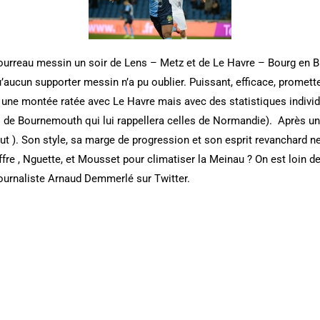
e bourreau messin un soir de Lens – Metz et de Le Havre – Bourg en 
’aucun supporter messin n’a pu oublier. Puissant, efficace, promette
ès une montée ratée avec Le Havre mais avec des statistiques individ
s de Bournemouth qui lui rappellera celles de Normandie). Après un
ut ). Son style, sa marge de progression et son esprit revanchard ne
ffre , Nguette, et Mousset pour climatiser la Meinau ? On est loin d
journaliste Arnaud Demmerlé sur Twitter.