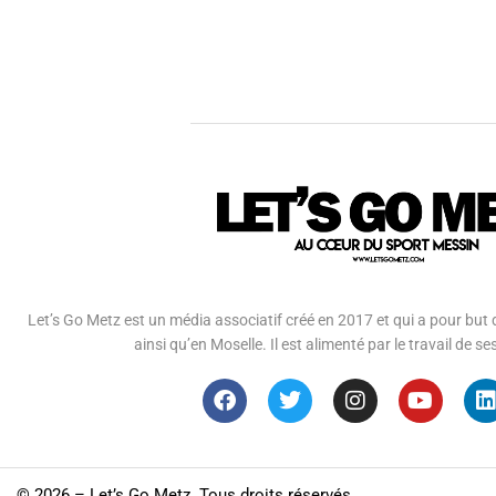
Let’s Go Metz est un média associatif créé en 2017 et qui a pour but d
ainsi qu’en Moselle. Il est alimenté par le travail de
©
2026 – Let’s Go Metz. Tous droits réservés.