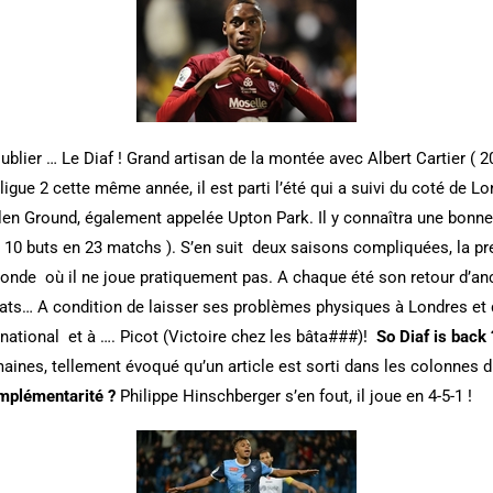
blier … Le Diaf ! Grand artisan de la montée avec Albert Cartier ( 
ligue 2 cette même année, il est parti l’été qui a suivi du coté de 
len Ground, également appelée Upton Park. Il y connaîtra une bonn
( 10 buts en 23 matchs ). S’en suit deux saisons compliquées, la p
conde où il ne joue pratiquement pas. A chaque été son retour d’anc
nats… A condition de laisser ses problèmes physiques à Londres et d
national et à …. Picot (Victoire chez les bâta###)!
So Diaf is back 
aines, tellement évoqué qu’un article est sorti dans les colonnes du
mplémentarité ?
Philippe Hinschberger s’en fout, il joue en 4-5-1 !