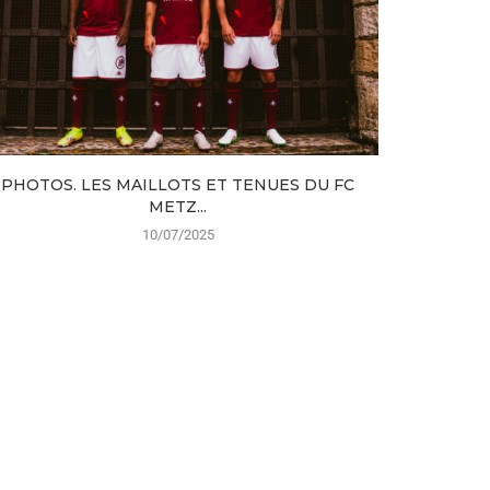
PHOTOS. LES MAILLOTS ET TENUES DU FC
N3. LE 
METZ...
10/07/2025