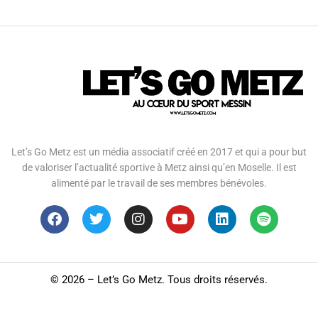
Let’s Go Metz est un média associatif créé en 2017 et qui a pour but
de valoriser l’actualité sportive à Metz ainsi qu’en Moselle. Il est
alimenté par le travail de ses membres bénévoles.
©
2026 – Let’s Go Metz. Tous droits réservés.