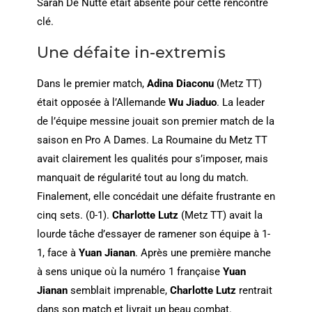
Sarah De Nutte était absente pour cette rencontre
clé.
Une défaite in-extremis
Dans le premier match,
Adina Diaconu
(Metz TT)
était opposée à l’Allemande
Wu Jiaduo
. La leader
de l’équipe messine jouait son premier match de la
saison en Pro A Dames. La Roumaine du Metz TT
avait clairement les qualités pour s’imposer, mais
manquait de régularité tout au long du match.
Finalement, elle concédait une défaite frustrante en
cinq sets. (0-1).
Charlotte Lutz
(Metz TT) avait la
lourde tâche d’essayer de ramener son équipe à 1-
1, face à
Yuan Jianan
. Après une première manche
à sens unique où la numéro 1 française
Yuan
Jianan
semblait imprenable,
Charlotte Lutz
rentrait
dans son match et livrait un beau combat.