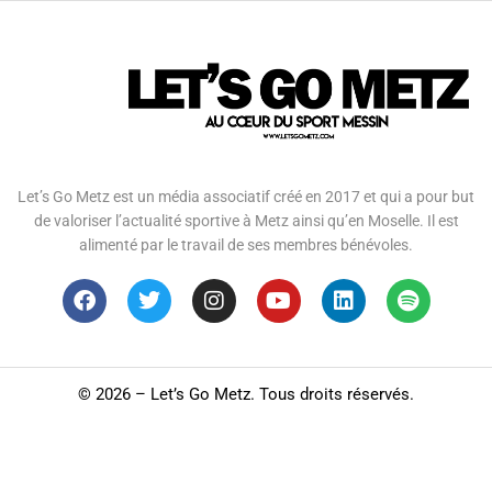
Let’s Go Metz est un média associatif créé en 2017 et qui a pour but
de valoriser l’actualité sportive à Metz ainsi qu’en Moselle. Il est
alimenté par le travail de ses membres bénévoles.
©
2026 – Let’s Go Metz. Tous droits réservés.