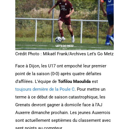
Crédit Photo : Mikaël Frank/Archives Let’s Go Metz
Face à Dijon, les U17 ont empoché leur premier
point de la saison (0-0) après quatre défaites
d’affilées. L’équipe de
Toifilou Maoulida
est
toujours dernière de la Poule C
. Pour mettre un
terme à ce début de saison catastrophique, les
Grenats devront gagner à domicile face à l’AJ
Auxerre dimanche prochain. Les jeunes Auxerrois
sont actuellement septièmes du classement avec
sept points au compteur.