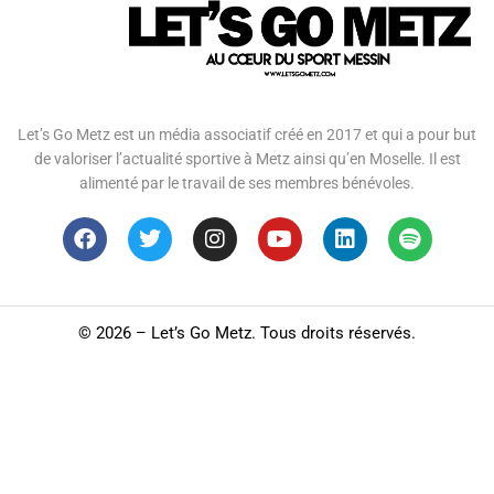
Let’s Go Metz est un média associatif créé en 2017 et qui a pour but
de valoriser l’actualité sportive à Metz ainsi qu’en Moselle. Il est
alimenté par le travail de ses membres bénévoles.
©
2026 – Let’s Go Metz. Tous droits réservés.