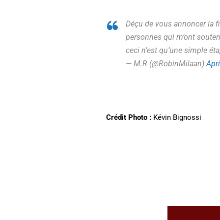
Déçu de vous annoncer la f
personnes qui m’ont soutenu
ceci n’est qu’une simple éta
— M.R (@RobinMilaan)
Apri
Crédit Photo :
Kévin Bignossi