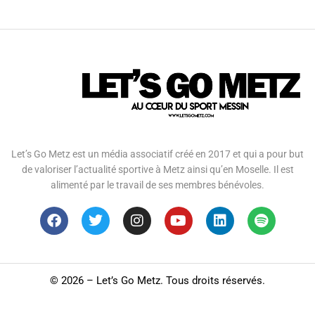
Let’s Go Metz est un média associatif créé en 2017 et qui a pour but
de valoriser l’actualité sportive à Metz ainsi qu’en Moselle. Il est
alimenté par le travail de ses membres bénévoles.
©
2026 – Let’s Go Metz. Tous droits réservés.