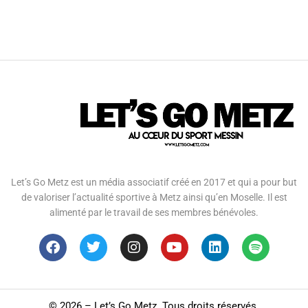
Let’s Go Metz est un média associatif créé en 2017 et qui a pour but
de valoriser l’actualité sportive à Metz ainsi qu’en Moselle. Il est
alimenté par le travail de ses membres bénévoles.
©
2026 – Let’s Go Metz. Tous droits réservés.