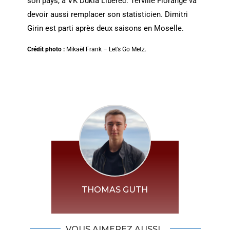
son pays, à VK Dukla Liberec. Terville Florange va
devoir aussi remplacer son statisticien. Dimitri
Girin est parti après deux saisons en Moselle.
Crédit photo :
Mikaël Frank – Let’s Go Metz.
THOMAS GUTH
VOUS AIMEREZ AUSSI...