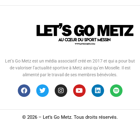
Let’s Go Metz est un média associatif créé en 2017 et qui a pour but
de valoriser l’actualité sportive à Metz ainsi qu’en Moselle. Il est
alimenté par le travail de ses membres bénévoles.
©
2026 – Let’s Go Metz. Tous droits réservés.