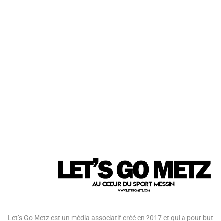
Let’s Go Metz est un média associatif créé en 2017 et qui a pour but