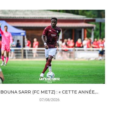
BOUNA SARR (FC METZ) : « CETTE ANNÉE,...
FC METZ 
07/08/2026