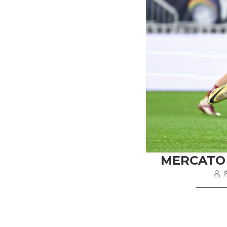
MERCATO 
É