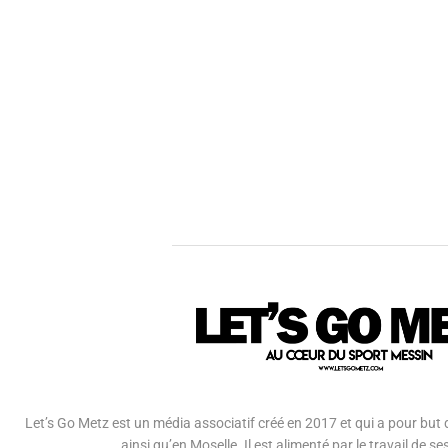
Let’s Go Metz est un média associatif créé en 2017 et qui a pour but d
ainsi qu’en Moselle. Il est alimenté par le travail de