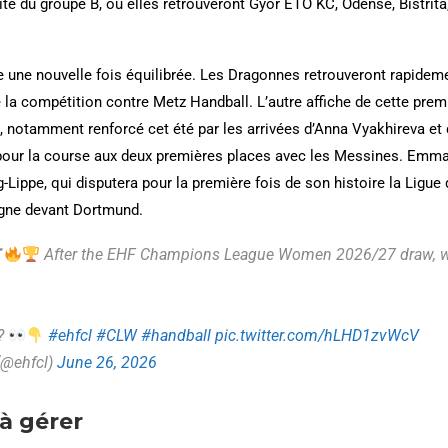
é du groupe B, où elles retrouveront Györ ETO KC, Odense, Bistrit
ce une nouvelle fois équilibrée. Les Dragonnes retrouveront rapide
de la compétition contre Metz Handball. L’autre affiche de cette pr
, notamment renforcé cet été par les arrivées d’Anna Vyakhireva e
s pour la course aux deux premières places avec les Messines. Em
Lippe, qui disputera pour la première fois de son histoire la Ligue
gne devant Dortmund.

After the EHF Champions League Women 2026/27 draw, 
r?
#ehfcl
#CLW
#handball
pic.twitter.com/hLHD1zvWcV
(@ehfcl)
June 26, 2026
à gérer