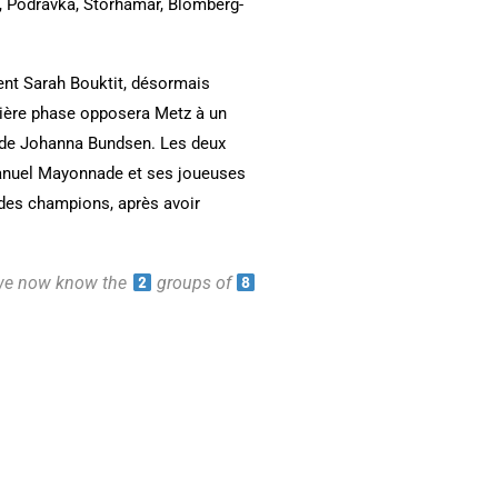
a, Podravka, Storhamar, Blomberg-
ment Sarah Bouktit, désormais
emière phase opposera Metz à un
t de Johanna Bundsen. Les deux
manuel Mayonnade et ses joueuses
 des champions, après avoir
we now know the
groups of