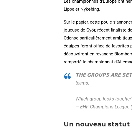
Les championnes d’Europe ont hérit
Lippe et Nykøbing.
Sur le papier, cette poule s’annon
joueuse de Györ, récent finaliste 
Odense particulièrement ambitieux
équipes feront office de favorite
découvriront en revanche Blomberg-
remporté le championnat d’Allema
𝗧𝗛𝗘 𝗚𝗥𝗢𝗨𝗣𝗦 𝗔𝗥𝗘 𝗦𝗘
teams.
Which group looks toughe
— EHF Champions League 
Un nouveau statut 