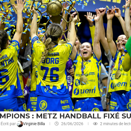
AMPIONS : METZ HANDBALL FIXÉ S
Écrit par
Virginie Billa
26/06/2026
2 minutes de lect