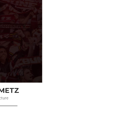
 METZ
cture