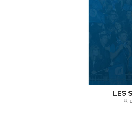
LES 
É