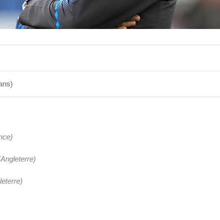
ans)
nce)
(Angleterre)
leterre)