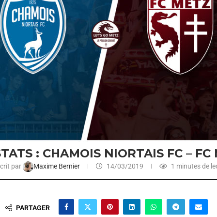
STATS : CHAMOIS NIORTAIS FC – FC
crit par
Maxime Bernier
14/03/2019
1 minutes de le
PARTAGER