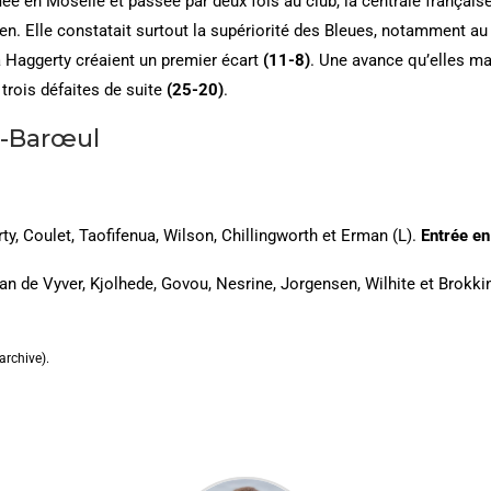
e en Moselle et passée par deux fois au club, la centrale française
rien. Elle constatait surtout la supériorité des Bleues, notamment a
ia Haggerty créaient un premier écart
(11-8)
. Une avance qu’elles maî
 trois défaites de suite
(25-20)
.
n-Barœul
ty, Coulet, Taofifenua, Wilson, Chillingworth et Erman (L).
Entrée en 
n de Vyver, Kjolhede, Govou, Nesrine, Jorgensen, Wilhite et Brokki
archive).