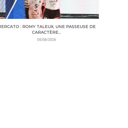
ERCATO : ROMY TALEUX, UNE PASSEUSE DE
LE TFOC 
CARACTÈRE...
05/08/2026