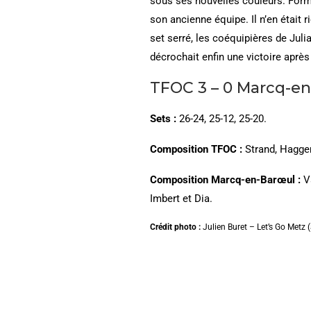
sous ses nouvelles couleurs. Formé
son ancienne équipe. Il n’en était 
set serré, les coéquipières de Jul
décrochait enfin une victoire après
TFOC 3 – 0 Marcq-e
Sets :
26-24, 25-12, 25-20.
Composition TFOC :
Strand, Hagger
Composition Marcq-en-Barœul :
Va
Imbert et Dia.
Crédit photo :
Julien Buret – Let’s Go Metz (