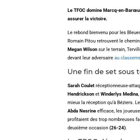
Le TFOC domine Marcq-en-Barœul en
assurer la victoire.
Le rebond bienvenu pour les Bleue
Romain Pitou retrouvent le chemin 
Megan Wilson
sur le terrain, Terv
devant leur adversaire
au classem
Une fin de set sous 
Sarah Coulet
réceptionneuse-atta
Hendrickson
et
Winderlys Medina
mieux la réception qu’à Béziers. L
Abda Nesrine
efficace, les joueus
profitaient des trop nombreuses fau
deuxième occasion
(26-24)
.