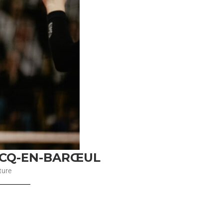
RCQ-EN-BARŒUL
ture