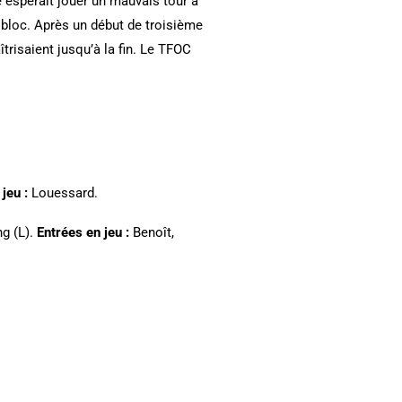
 espérait jouer un mauvais tour à
u bloc. Après un début de troisième
trisaient jusqu’à la fin. Le TFOC
jeu :
Louessard.
ng (L).
Entrées en jeu :
Benoît,