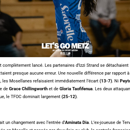
ait complètement lancé. Les partenaires d’Izzi Strand se détachaien
ient presque aucune erreur. Une nouvelle différence par rapport à 
re, les Mosellanes refaisaient immédiatement l’écart
(13-7)
. Ni
Peyto
se de
Grace Chillingworth
et de
Gloria Taofifenua
. Les deux attaquan
ue, le TFOC dominait largement
(25-12)
.
ait un changement avec l’entrée d’
Aminata Dia
. L’ex-joueuse de Terv