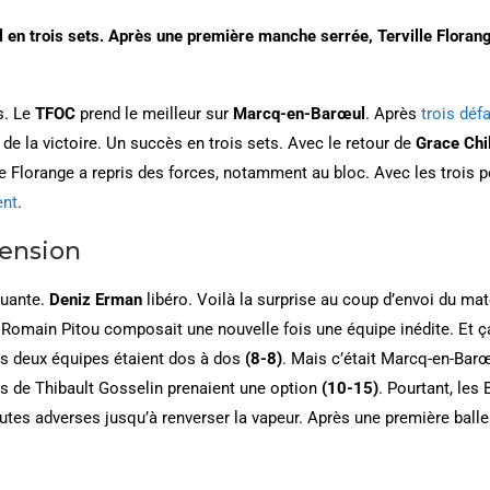
 trois sets. Après une première manche serrée, Terville Florang
s. Le
TFOC
prend le meilleur sur
Marcq-en-Barœul
. Après
trois déf
de la victoire. Un succès en trois sets. Avec le retour de
Grace Chi
ille Florange a repris des forces, notamment au bloc. Avec les trois
ent
.
tension
quante.
Deniz Erman
libéro. Voilà la surprise au coup d’envoi du m
, Romain Pitou composait une nouvelle fois une équipe inédite. Et ç
es deux équipes étaient dos à dos
(8-8)
. Mais c’était Marcq-en-Barœ
es de Thibault Gosselin prenaient une option
(10-15)
. Pourtant, les 
tes adverses jusqu’à renverser la vapeur. Après une première balle 