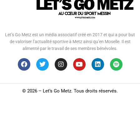
Let’s Go Metz est un média associatif créé en 2017 et qui a pour but
de valoriser l’actualité sportive à Metz ainsi qu’en Moselle. Il est
alimenté par le travail de ses membres bénévoles.
©
2026 – Let’s Go Metz. Tous droits réservés.