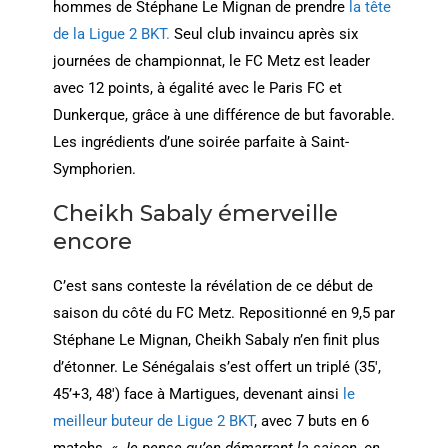
hommes de Stéphane Le Mignan de prendre
la tête
de la Ligue 2 BKT.
Seul club invaincu après six
journées de championnat, le FC Metz est leader
avec 12 points, à égalité avec le Paris FC et
Dunkerque, grâce à une différence de but favorable.
Les ingrédients d’une soirée parfaite à Saint-
Symphorien.
Cheikh Sabaly émerveille
encore
C’est sans conteste la révélation de ce début de
saison du côté du FC Metz. Repositionné en 9,5 par
Stéphane Le Mignan, Cheikh Sabaly n’en finit plus
d’étonner. Le Sénégalais s’est offert un triplé (35′,
45’+3, 48′) face à Martigues, devenant ainsi
le
meilleur buteur de Ligue 2 BKT
, avec 7 buts en 6
matchs.
« Je pense qu’en démarrant la saison, on