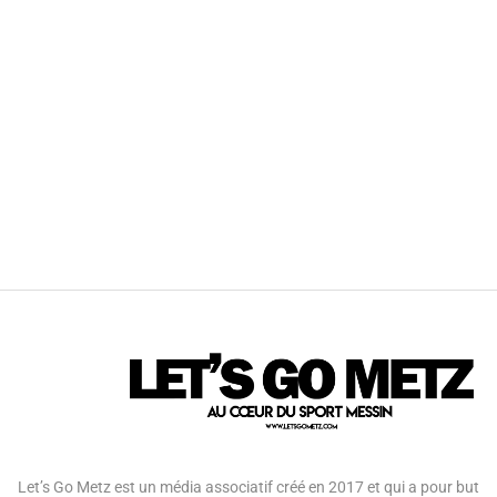
Let’s Go Metz est un média associatif créé en 2017 et qui a pour but