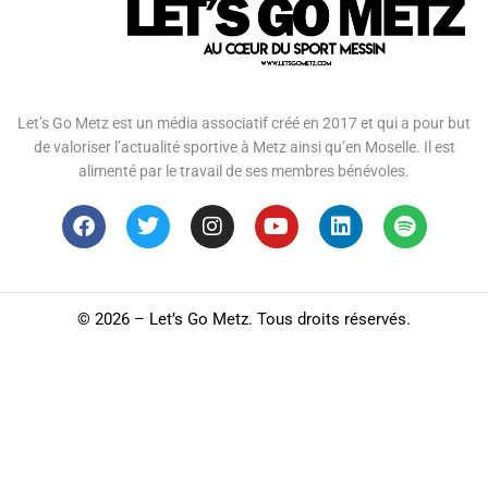
Let’s Go Metz est un média associatif créé en 2017 et qui a pour but
de valoriser l’actualité sportive à Metz ainsi qu’en Moselle. Il est
alimenté par le travail de ses membres bénévoles.
©
2026 – Let’s Go Metz. Tous droits réservés.