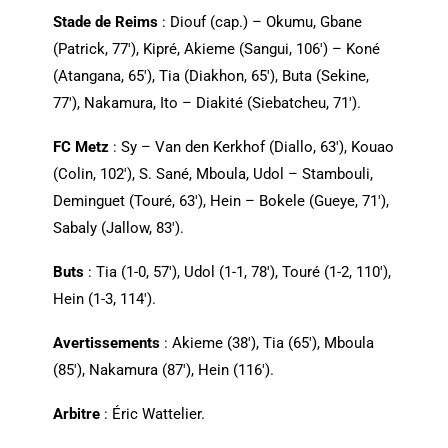
Stade de Reims
: Diouf (cap.) – Okumu, Gbane
(Patrick, 77′), Kipré, Akieme (Sangui, 106′) – Koné
(Atangana, 65′), Tia (Diakhon, 65′), Buta (Sekine,
77′), Nakamura, Ito – Diakité (Siebatcheu, 71′).
FC Metz
: Sy – Van den Kerkhof (Diallo, 63′), Kouao
(Colin, 102′), S. Sané, Mboula, Udol – Stambouli,
Deminguet (Touré, 63′), Hein – Bokele (Gueye, 71′),
Sabaly (Jallow, 83′).
Buts
: Tia (1-0, 57′), Udol (1-1, 78′), Touré (1-2, 110′),
Hein (1-3, 114′).
Avertissements
: Akieme (38′), Tia (65′), Mboula
(85′), Nakamura (87′), Hein (116′).
Arbitre
: Éric Wattelier.