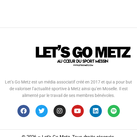
Let’s Go Metz est un média associatif créé en 2017 et qui a pour but
de valoriser l’actualité sportive à Metz ainsi qu’en Moselle. Il est
alimenté par le travail de ses membres bénévoles.
©
2026 – Let’s Go Metz. Tous droits réservés.