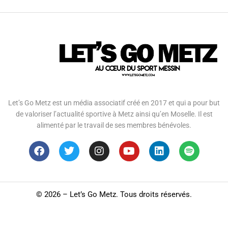
Let’s Go Metz est un média associatif créé en 2017 et qui a pour but
de valoriser l’actualité sportive à Metz ainsi qu’en Moselle. Il est
alimenté par le travail de ses membres bénévoles.
©
2026 – Let’s Go Metz. Tous droits réservés.