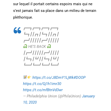
sur lequel il portait certains espoirs mais qui ne
s’est jamais fait sa place dans un milieu de terrain
pléthorique.
┏━━┓┏━━┓┏━━┓┏━━┓
┗━┓┃┃┏┓┃┗━┓┃┃┏┓┃
┏━┛┃┃┃┃┃┏━┛┃┃┃┃┃
HE’S BACK
┃┏━┛┃┃┃┃┃┏━┛┃┃┃┃
┃┗━┓┃┗┛┃┃┗━┓┃┗┛┃
┗━━┛┗━━┛┗━━┛┗━━┛
https://t.co/J8DmY1LjWk
#DOOP
https://t.co/Gj1h1imr30
https://t.co/mfBtnVd3wr
— Philadelphia Union (@PhilaUnion)
January
10, 2020