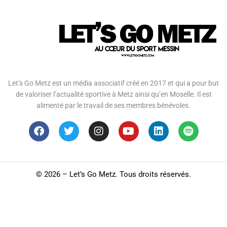
Let’s Go Metz est un média associatif créé en 2017 et qui a pour but
de valoriser l’actualité sportive à Metz ainsi qu’en Moselle. Il est
alimenté par le travail de ses membres bénévoles.
©
2026 – Let’s Go Metz. Tous droits réservés.