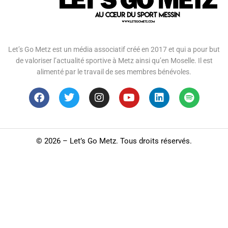
Let’s Go Metz est un média associatif créé en 2017 et qui a pour but
de valoriser l’actualité sportive à Metz ainsi qu’en Moselle. Il est
alimenté par le travail de ses membres bénévoles.
©
2026 – Let’s Go Metz. Tous droits réservés.