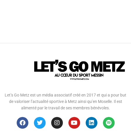
Let’s Go Metz est un média associatif créé en 2017 et qui a pour but
de valoriser l’actualité sportive à Metz ainsi qu’en Moselle. Il est
alimenté par le travail de ses membres bénévoles.