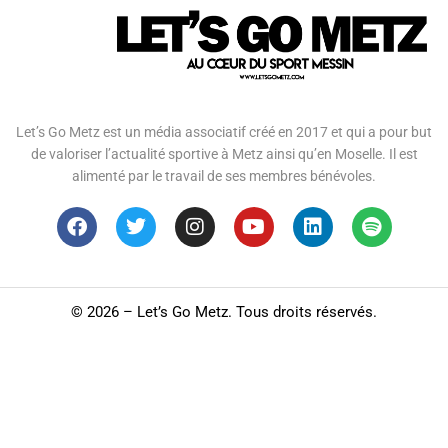
Let’s Go Metz est un média associatif créé en 2017 et qui a pour but
de valoriser l’actualité sportive à Metz ainsi qu’en Moselle. Il est
alimenté par le travail de ses membres bénévoles.
©
2026 – Let’s Go Metz. Tous droits réservés.