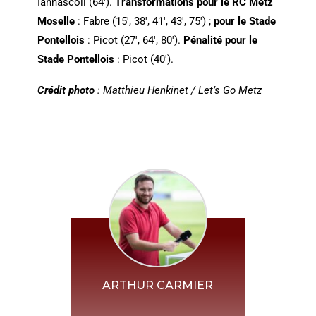
Iannascoli (64′).
Transformations pour le RC Metz
Moselle
: Fabre (15′, 38′, 41′, 43′, 75′) ;
pour le Stade
Pontellois
: Picot (27′, 64′, 80′).
Pénalité
pour le
Stade Pontellois
: Picot (40′).
Crédit photo
: Matthieu Henkinet / Let’s Go Metz
ARTHUR CARMIER