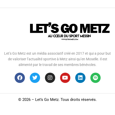
Let’s Go Metz est un média associatif créé en 2017 et qui a pour but
de valoriser l’actualité sportive à Metz ainsi qu’en Moselle. Il est
alimenté par le travail de ses membres bénévoles.
©
2026 – Let’s Go Metz. Tous droits réservés.