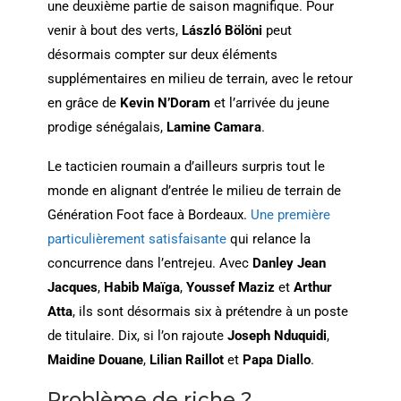
une deuxième partie de saison magnifique. Pour
venir à bout des verts,
László Bölöni
peut
désormais compter sur deux éléments
supplémentaires en milieu de terrain, avec le retour
en grâce de
Kevin N’Doram
et l’arrivée du jeune
prodige sénégalais,
Lamine Camara
.
Le tacticien roumain a d’ailleurs surpris tout le
monde en alignant d’entrée le milieu de terrain de
Génération Foot face à Bordeaux.
Une première
particulièrement satisfaisante
qui relance la
concurrence dans l’entrejeu. Avec
Danley Jean
Jacques
,
Habib Maïga
,
Youssef Maziz
et
Arthur
Atta
, ils sont désormais six à prétendre à un poste
de titulaire. Dix, si l’on rajoute
Joseph Nduquidi
,
Maidine Douane
,
Lilian Raillot
et
Papa Diallo
.
Problème de riche ?