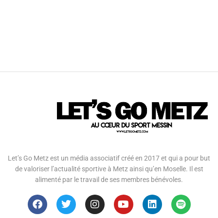
Let’s Go Metz est un média associatif créé en 2017 et qui a pour but
de valoriser l’actualité sportive à Metz ainsi qu’en Moselle. Il est
alimenté par le travail de ses membres bénévoles.