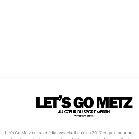
Let’s Go Metz est un média associatif créé en 2017 et qui a pour but