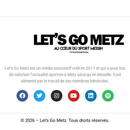
Let’s Go Metz est un média associatif créé en 2017 et qui a pour but
de valoriser l’actualité sportive à Metz ainsi qu’en Moselle. Il est
alimenté par le travail de ses membres bénévoles.
©
2026 – Let’s Go Metz. Tous droits réservés.