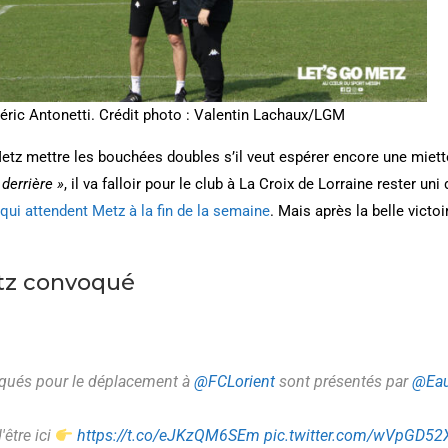
éric Antonetti. Crédit photo : Valentin Lachaux/LGM
C Metz mettre les bouchées doubles s’il veut espérer encore une miett
 derrière »
, il va falloir pour le club à La Croix de Lorraine rester un
 qui attendent Metz à la fin de la semaine
. Mais après la belle victoi
tz convoqué
qués pour le déplacement à
@FCLorient
sont présentés par
@Eau
'être ici
https://t.co/eJKzQM6SEm
pic.twitter.com/wVpGD5