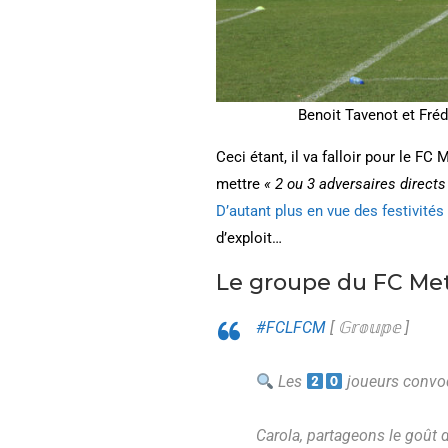
Benoit Tavenot et Fréd
Ceci étant, il va falloir pour le F
mettre
« 2 ou 3 adversaires directs
D’autant plus en vue des festivités
d’exploit…
Le groupe du FC Me
#FCLFCM
[ 𝔾𝕣𝕠𝕦𝕡𝕖 ]
Les
joueurs convo
Carola, partageons le goût d