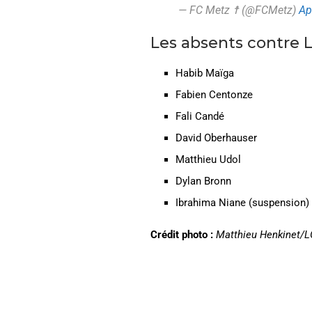
— FC Metz ☨ (@FCMetz)
Ap
Les absents contre 
Habib Maïga
Fabien Centonze
Fali Candé
David Oberhauser
Matthieu Udol
Dylan Bronn
Ibrahima Niane (suspension)
Crédit photo :
Matthieu Henkinet/