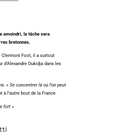
e amoindri, la tâche sera
rres bretonnes.
 Clermont Foot, il a surtout
our d’Alexandre Oukidja dans les
ane.
« Se concentrer là où l’on peut
 à l’autre bout de la France.
 fort »
tti