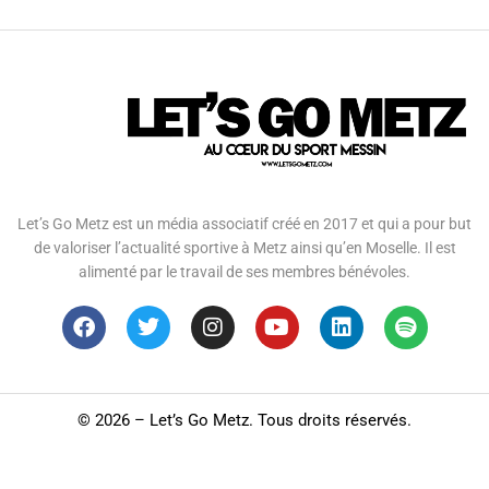
Let’s Go Metz est un média associatif créé en 2017 et qui a pour but
de valoriser l’actualité sportive à Metz ainsi qu’en Moselle. Il est
alimenté par le travail de ses membres bénévoles.
©
2026 – Let’s Go Metz. Tous droits réservés.