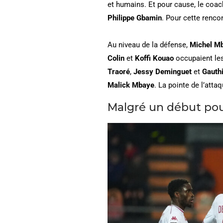
et humains. Et pour cause, le coac
Philippe Gbamin
. Pour cette renco
Au niveau de la défense,
Michel M
Colin
et
Koffi Kouao
occupaient les
Traoré
,
Jessy Deminguet
et
Gauth
Malick Mbaye
. La pointe de l’atta
Malgré un début pous