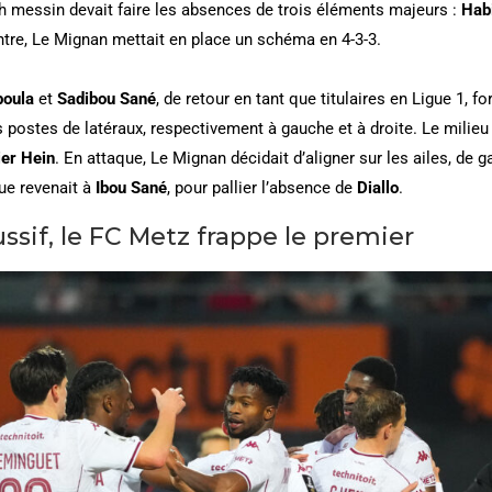
h messin devait faire les absences de trois éléments majeurs :
Habi
ntre, Le Mignan mettait en place un schéma en 4-3-3.
boula
et
Sadibou Sané
, de retour en tant que titulaires en Ligue 1, f
 postes de latéraux, respectivement à gauche et à droite. Le mili
ier Hein
. En attaque, Le Mignan décidait d’aligner sur les ailes, de 
que revenait à
Ibou Sané
, pour pallier l’absence de
Diallo
.
sif, le FC Metz frappe le premier