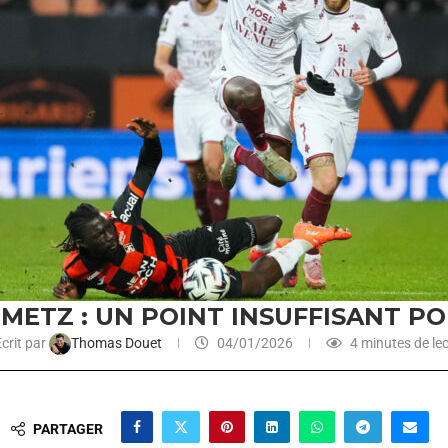
C METZ : UN POINT INSUFFISANT P
crit par
Thomas Douet
04/01/2026
4 minutes de le
PARTAGER