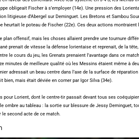
rappe obligeait Fischer à s’employer (14e). Une pression des Lorient
tion litigieuse d’Abergel sur Deminguet. Les Bretons et Sambou Sou
ppe heurtait le poteau de Fischer (22e). Ces deux actions montraient
le plan offensif, mais les choses allaient prendre une tournure diffé
é prenait de vitesse la défense lorientaise et reprenait, de la tête, l
ntre le cours du jeu, les Grenats prenaient l’avantage dans ce match
inze minutes de meilleure qualité où les Messins étaient même à deu
nier adressait un beau centre dans l’axe de la surface de réparatio
t bien, mais était déviée en corner par Igor Silva (34e).
 pour Lorient, dont le centre-tir passait devant tous ses coéquipier
le ombre au tableau : la sortie sur blessure de Jessy Deminguet, to
r le second acte de ce match.
n