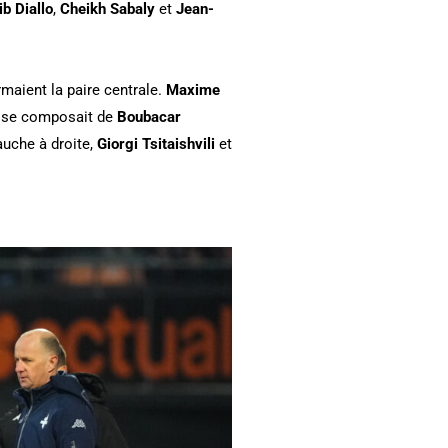
b Diallo
,
Cheikh Sabaly
et
Jean-
ormaient la paire centrale.
Maxime
eu se composait de
Boubacar
gauche à droite,
Giorgi Tsitaishvili
et