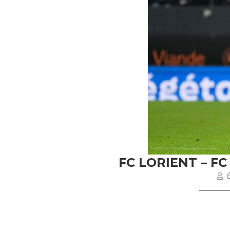
FC LORIENT – F
É