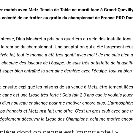
r match avec Metz Tennis de Table ce mardi face à Grand-Quevill
la volonté de se frotter au gratin du championnat de France PRO Dam
intense, Dina Meshref a pris ses quartiers au sein des installations
 la reprise du championnat. Une adaptation qui a été largement réuss
rivée ici, tout le monde a été très gentil avec moi ! Je me suis bien 
chacune des joueurs de l’équipe. Je suis très satisfaite de la qual
st super bien entraîné la semaine dernière avec l’équipe, tout va bien 
ensuite expliqué les raisons de sa venue à Metz, étroitement liée
 car c’est une Ligue très forte ! Cela fait 2-3 ans que je voulais joue
in d’un nouveau challenge pour me motiver encore plus. L’atmosph
ubs français et Metz m’a fait une offre. C’est un gros club avec une t
is également découvrir la Ligue des Champions, cela me motive encore
nière dont on gagne est importante ! »