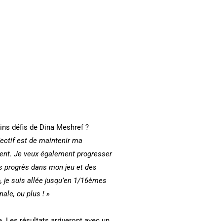
ns défis de Dina Meshref ?
ectif est de maintenir ma
ivent. Je veux également progresser
es progrès dans mon jeu et des
o, je suis allée jusqu’en 1/16èmes
ale, ou plus ! »
. Les résultats arriveront avec un