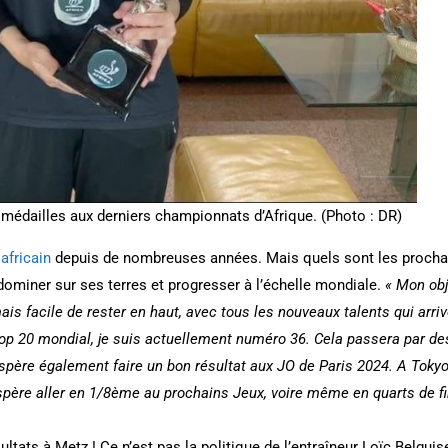
 médailles aux derniers championnats d’Afrique. (Photo : DR)
africain
depuis de nombreuses années. Mais quels sont les prochai
dominer sur ses terres et progresser à l’échelle mondiale.
« Mon obj
ais facile de rester en haut, avec tous les nouveaux talents qui arr
 top 20 mondial, je suis actuellement numéro 36. Cela passera par d
’espère également faire un bon résultat aux JO de Paris 2024. A Toky
’espère aller en 1/8ème au prochains Jeux, voire même en quarts de fin
tats à Metz ! Ce n’est pas la politique de l’entraîneur Loïc Belguise