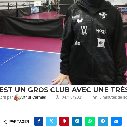
 EST UN GROS CLUB AVEC UNE TRÈ
crit par
Arthur Carmier
04/10/2021
3 minutes de le
PARTAGER