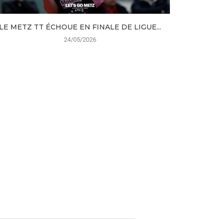
LE METZ TT ÉCHOUE EN FINALE DE LIGUE...
METZ TT 
24/05/2026