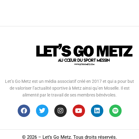
Let’s Go Metz est un média associatif créé en 2017 et qui a pour but
de valoriser l’actualité sportive à Metz ainsi qu’en Moselle. Il est
alimenté par le travail de ses membres bénévoles.
©
2026 – Let’s Go Metz. Tous droits réservés.