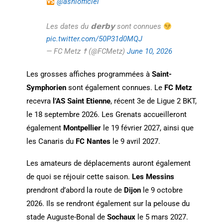
@asnlofficiel
Les dates du 𝗱𝗲𝗿𝗯𝘆 sont connues
pic.twitter.com/50P31d0MQJ
— FC Metz ☨ (@FCMetz)
June 10, 2026
Les grosses affiches programmées à
Saint-
Symphorien
sont également connues. Le
FC Metz
recevra
l’AS Saint Etienne
, récent 3e de Ligue 2 BKT,
le 18 septembre 2026. Les Grenats accueilleront
également
Montpellier
le 19 février 2027, ainsi que
les Canaris du
FC Nantes
le 9 avril 2027.
Les amateurs de déplacements auront également
de quoi se réjouir cette saison.
Les Messins
prendront d’abord la route de
Dijon
le 9 octobre
2026. Ils se rendront également sur la pelouse du
stade Auguste-Bonal de
Sochaux
le 5 mars 2027.