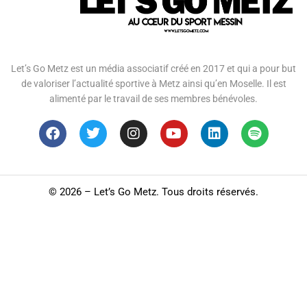
Let’s Go Metz est un média associatif créé en 2017 et qui a pour but
de valoriser l’actualité sportive à Metz ainsi qu’en Moselle. Il est
alimenté par le travail de ses membres bénévoles.
©
2026 – Let’s Go Metz. Tous droits réservés.