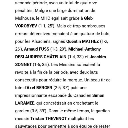
seconde période, avec un total de quatorze
pénalités. Malgré une large domination de
Mulhouse, le MHC égalisait grâce à
Gleb
VOROBYEV
(1-1, 25′). Mais de trop nombreuses
erreurs défensives menaient à un quatuor de buts
pour les Alsaciens, signés
Quentin MATHEZ
(1-2,
26′),
Arnaud FUSS
(1-3, 29′),
Michael-Anthony
DESLAURIERS CHÂTELAIN
(1-4, 33′) et
Joachim
SONNET
(1-5, 35′). Les Messins sonnaient la
révolte à la fin de la période, avec deux buts
consécutifs pour réduire la marque. Un beau tir de
loin d’
Axel BERGER
(2-5, 37′) puis une
impressionnante escapade du Canadien
Simon
LARAMEE
, qui concrétisait en crochetant le
gardien (3-5, 39′). Dans le même temps, le gardien
messin
Tristan THEVENOT
multipliait les
sauvetages pour permettre à son équipe de rester