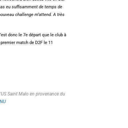
t pas eu suffisamment de temps de
nouveau challenge m’attend. A très
c’est donc le 7e départ que le club à
ur premier match de D2F le 11
l'US Saint Malo en provenance du
vNU