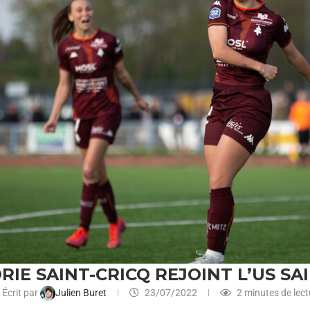
ORIE SAINT-CRICQ REJOINT L’US S
Écrit par
Julien Buret
23/07/2022
2 minutes de lect