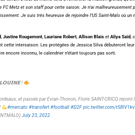
r le FC Metz et son staff pour cette saison. Je n’ai malheureusemen
issement. Je suis très heureuse de rejoindre l’US Saint-Malo où un 
d
,
Justine Rougemont
,
Lauriane Robert
,
Allison Blais
et
Aliya Saïd
, 
ant cette intersaison. Les protégées de Jessica Silva débuteront le
e encore inconnu, le calendrier n’étant toujours pas sorti.
𝗢𝗨𝗜𝗡𝗘 !
rdeaux, et passée par Evian-Thonon, Florie SAINT-CRICQ rejoint 
!
#mercato
#transfert
#football
#D2F
pic.twitter.com/rS8lV1k
AINTMALO)
July 23, 2022