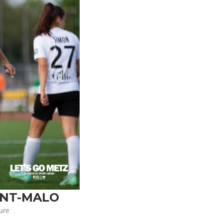
AINT-MALO
ure